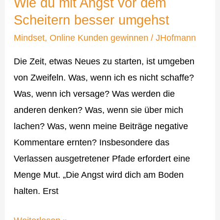
Wie du mit Angst vor dem
mit
Scheitern besser umgehst
Angst
vor
Mindset
,
Online Kunden gewinnen
/
JHofmann
dem
Die Zeit, etwas Neues zu starten, ist umgeben
Scheitern
von Zweifeln. Was, wenn ich es nicht schaffe?
besser
Was, wenn ich versage? Was werden die
umgehst
anderen denken? Was, wenn sie über mich
lachen? Was, wenn meine Beiträge negative
Kommentare ernten? Insbesondere das
Verlassen ausgetretener Pfade erfordert eine
Menge Mut. „Die Angst wird dich am Boden
halten. Erst