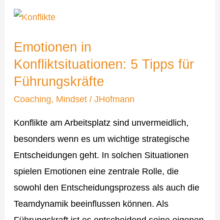
Emotionen
in
Emotionen in
Konfliktsituationen:
Konfliktsituationen: 5 Tipps für
5
Führungskräfte
Tipps
für
Coaching
,
Mindset
/
JHofmann
Führungskräfte
Konflikte am Arbeitsplatz sind unvermeidlich,
besonders wenn es um wichtige strategische
Entscheidungen geht. In solchen Situationen
spielen Emotionen eine zentrale Rolle, die
sowohl den Entscheidungsprozess als auch die
Teamdynamik beeinflussen können. Als
Führungskraft ist es entscheidend seine eigenen