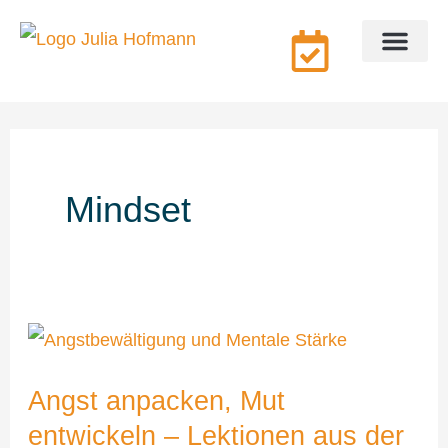
Zum
Inhalt
springen
Coaching & Beratung
Über mich
Mindset
Angst
anpacken,
Angst anpacken, Mut
Mut
entwickeln – Lektionen aus der
entwickeln