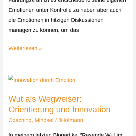
Emotionen unter Kontrolle zu haben aber auch
die Emotionen in hitzigen Diskussionen
managen zu können, um das
Weiterlesen »
Wut
als
Wut als Wegweiser:
Wegweiser:
Orientierung und Innovation
Orientierung
und
Coaching
,
Mindset
/
JHofmann
Innovation
In meinem letzten Blogartikel “Rasende Wut im