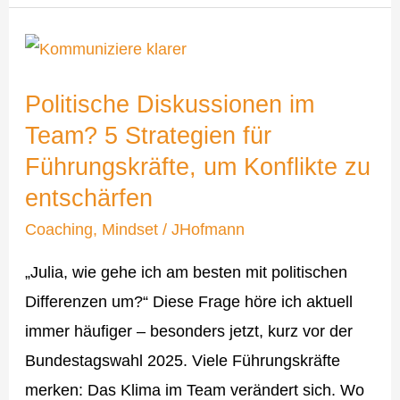
Politische
Diskussionen
Politische Diskussionen im
im
Team? 5 Strategien für
Team?
Führungskräfte, um Konflikte zu
5
entschärfen
Strategien
für
Coaching
,
Mindset
/
JHofmann
Führungskräfte,
„Julia, wie gehe ich am besten mit politischen
um
Differenzen um?“ Diese Frage höre ich aktuell
Konflikte
immer häufiger – besonders jetzt, kurz vor der
zu
Bundestagswahl 2025. Viele Führungskräfte
entschärfen
merken: Das Klima im Team verändert sich. Wo