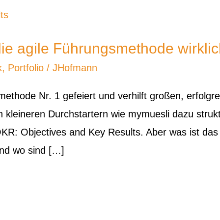
die agile Führungsmethode wirkli
k
,
Portfolio
/
JHofmann
smethode Nr. 1 gefeiert und verhilft großen, erfol
h kleineren Durchstartern wie mymuesli dazu strukt
OKR: Objectives and Key Results. Aber was ist das 
und wo sind […]