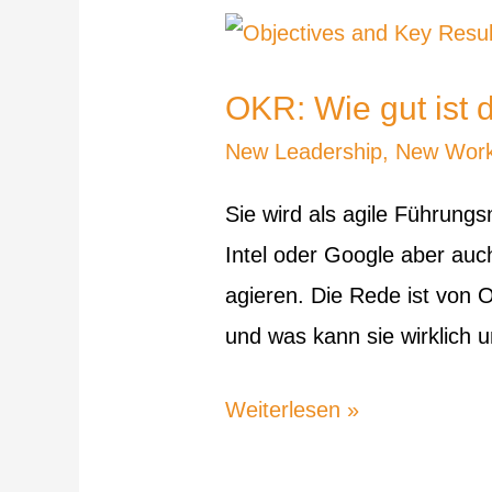
OKR:
Wie
OKR: Wie gut ist 
gut
New Leadership
,
New Wor
ist
die
Sie wird als agile Führung
agile
Intel oder Google aber auc
Führungsmethode
agieren. Die Rede ist von 
wirklich?
und was kann sie wirklich 
Weiterlesen »