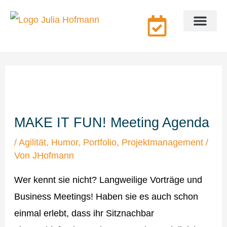
Zum
Inhalt
springen
Coaching & Beratung
Über mich
MAKE IT FUN! Meeting Agenda
/
Agilität
,
Humor
,
Portfolio
,
Projektmanagement
/
Von
JHofmann
Wer kennt sie nicht? Langweilige Vorträge und
Business Meetings! Haben sie es auch schon
einmal erlebt, dass ihr Sitznachbar