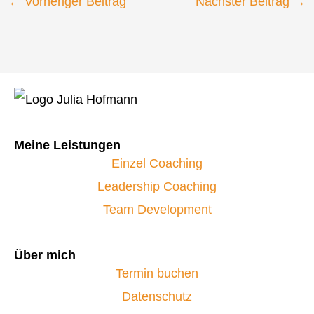
d
←
Vorheriger Beitrag
Nächster Beitrag
→
i
n
Meine Leistungen
Einzel Coaching
Leadership Coaching
Team Development
Über mich
Termin buchen
Datenschutz