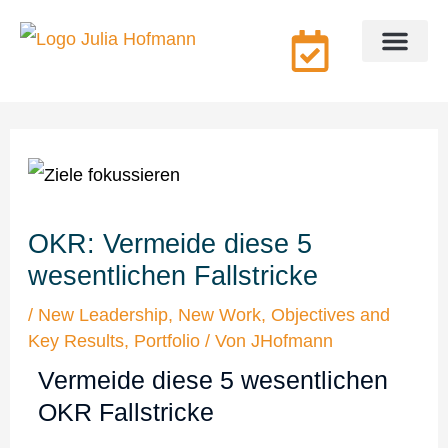
Zum
Inhalt
springen
Coaching & Beratung
Über mich
OKR: Vermeide diese 5
wesentlichen Fallstricke
/
New Leadership
,
New Work
,
Objectives and
Key Results
,
Portfolio
/ Von
JHofmann
Vermeide diese 5 wesentlichen
OKR Fallstricke