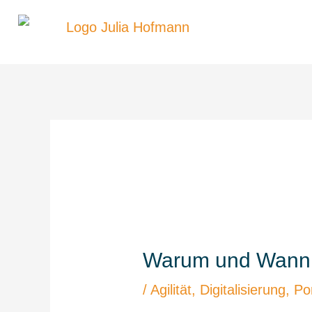
Zum
Inhalt
springen
Warum und Wann ag
/
Agilität
,
Digitalisierung
,
Por